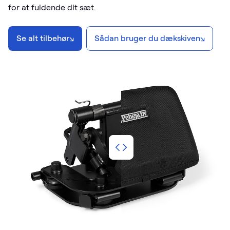
for at fuldende dit sæt.
Se alt tilbehør
↘
Sådan bruger du dækskiven
↘